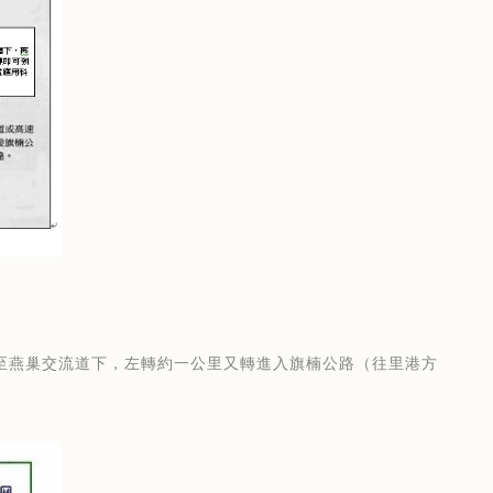
至燕巢交流道下，左轉約一公里又轉進入旗楠公路（往里港方