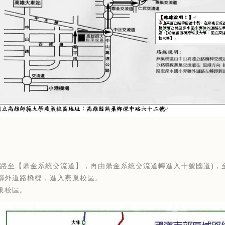
公路至【鼎金系統交流道】，再由鼎金系統交流道轉進入十號國道)，
聯外道路橋樑，進入燕巢校區。
巢校區。