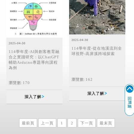
2025-04-30
2025-04-30
114學年度-從在地溪流到全
114學年度-AI與創客教育融
球視野-高屏溪跨域探索
合之實踐研究：以ChatGPT
輔助Arduino專題導向課程
為例
瀏覽數:162
瀏覽數:170
深入了解
深入了解
最前頁
上一頁
1
2
下一頁
最末頁