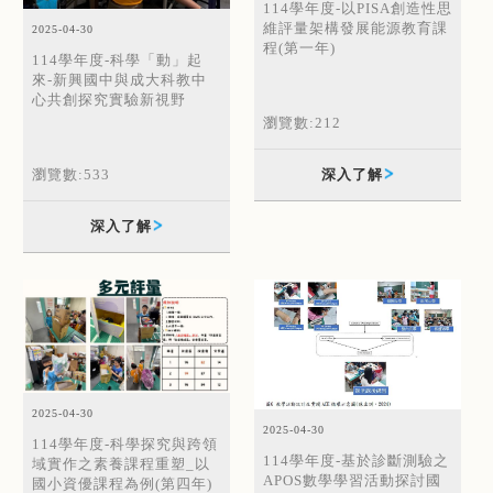
114學年度-以PISA創造性思
維評量架構發展能源教育課
2025-04-30
程(第一年)
114學年度-科學「動」起
來-新興國中與成大科教中
心共創探究實驗新視野
瀏覽數:212
瀏覽數:533
深入了解
深入了解
2025-04-30
2025-04-30
114學年度-科學探究與跨領
114學年度-基於診斷測驗之
域實作之素養課程重塑_以
APOS數學學習活動探討國
國小資優課程為例(第四年)